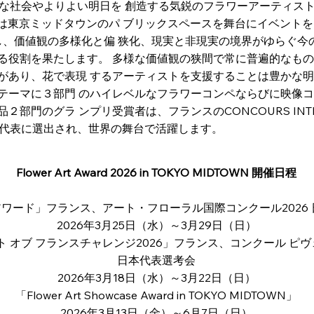
イデアで豊かな社会やよりよい明日を 創造する気鋭のフラワーアーテ
年からは東京ミッドタウンのパ ブリックスペースを舞台にイベント
透し、価値観の多様化と偏 狭化、現実と非現実の境界がゆらぐ今
る役割を果たします。 多様な価値観の狭間で常に普遍的なもの
あり、花で表現 するアーティストを支援することは豊かな明日
テーマに３部門 のハイレベルなフラワーコンペならびに映像コ
グラ ンプリ受賞者は、フランスのCONCOURS INTERNATION
の 日本代表に選出され、世界の舞台で活躍します。
Flower Art Award 2026 in TOKYO MIDTOWN 開催日程
ワード」フランス、アート・フローラル国際コンクール2026
2026年3月25日（水）～3月29日（日）
 オブ フランスチャレンジ2026」フランス、コンクール ピヴ
日本代表選考会
2026年3月18日（水）～3月22日（日）
「Flower Art Showcase Award in TOKYO MIDTOWN」
2026年3月13日（金）～6月7日（日）