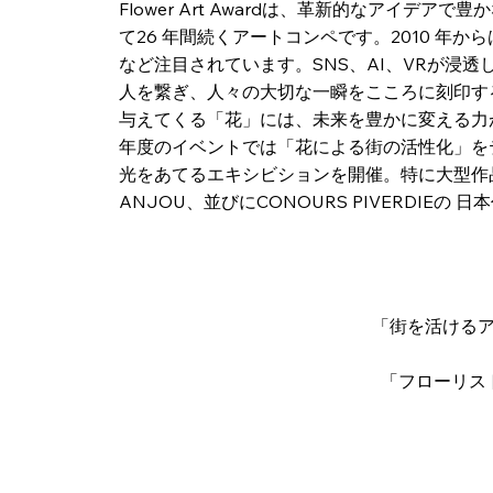
​Flower Art Awardは、革新的なア
て26 年間続くアートコンペです。2010 
など注目されています。SNS、AI、VRが浸
人を繋ぎ、人々の大切な一瞬をこころに刻印す
与えてくる「花」には、未来を豊かに変える力が
年度のイベントでは「花による街の活性化」を
光をあてるエキシビションを開催。特に大型作品２部門の
ANJOU、並びにCONOURS PIVERDIE
「街を活けるア
「フローリスト