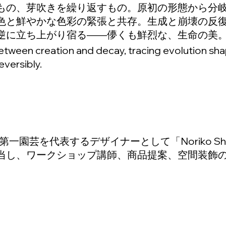
もの、芽吹きを繰り返すもの。原初の形態から分
色と鮮やかな色彩の緊張と共存。生成と崩壊の反
逆に立ち上がり宿る――儚くも鮮烈な、生命の美
between creation and decay, tracing evolution s
eversibly.
一園芸を代表するデザイナーとして「Noriko S
当し、ワークショップ講師、商品提案、空間装飾