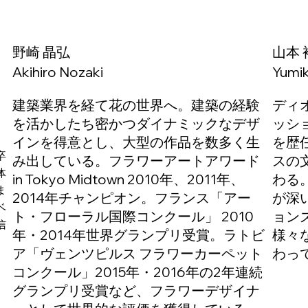
野崎 晶弘
山本 
Akihiro Nozaki
Yumi
建築業界を経て花の世界へ。建築の経験
ディ
を活かしたち密かつダイナミックなデザ
ッシ
インを得意とし、大型の作品を数多く生
を歴
卒
み出している。フラワーアートアワード
スの
体
in Tokyo Midtown 2010年、2011年、
わる
ま
2014年チャンピオン。フランス「アー
が深
ベ
ト・フローラル国際コンクール」 2010
ョン
信
年・2014年世界グランプリ受賞。ラトビ
様々
ア「ヴェンツピルス フラワーカーペット
わっ
コンクール」2015年・2016年の2年連続
グランプリ受賞など、フラワーデザイナ