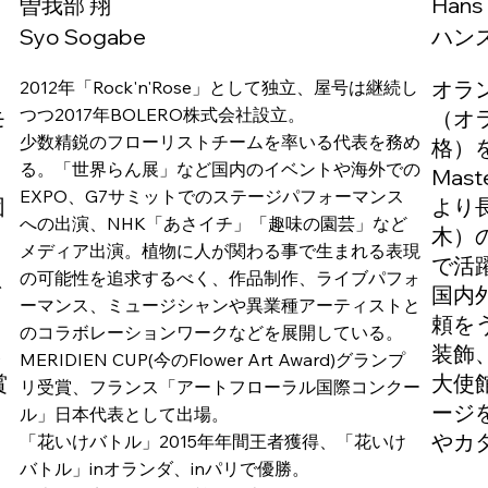
曽我部 翔
Hans
Syo Sogabe
ハン
い
オラ
2012年「Rock'n'Rose」として独立、屋号は継続し
つつ2017年BOLERO株式会社設立。
モ
（オ
少数精鋭のフローリストチームを率いる代表を務め
ジ
格）
る。「世界らん展」など国内のイベントや海外での
け
Mast
EXPO、G7サミットでのステージパフォーマンス
団
より
への出演、NHK「あさイチ」「趣味の園芸」など
も
木）
メディア出演。植物に人が関わる事で生まれる表現
で活
の可能性を追求するべく、作品制作、ライブパフォ
グ
国内
ーマンス、ミュージシャンや異業種アーティストと
頼を
のコラボレーションワークなどを展開している。
本
装飾
MERIDIEN CUP(今のFlower Art Award)グランプ
賞
大使
リ受賞、フランス「アートフローラル国際コンクー
ージ
ル」日本代表として出場。
やカ
「花いけバトル」2015年年間王者獲得、「花いけ
バトル」inオランダ、inパリで優勝。