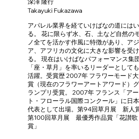
深澤 隆行
Takayuki Fukazawa
アパレル業界を経ていけばなの道には
る。 花に限らず水、石、土など自然の
ノ全てを活かす作風に特徴があり、ア
ア、アフリカの文化に大きな影響を受
る。 現在はいけばなパフォーマンス集
「座・草月」を率いるリーダーとして
活躍。受賞歴 2007年 フラワーモード大
賞（現在のフラワーアートアワード）
ランプリ受賞。 2007年 フランス「アー
ト・フローラル国際コンクール」に日
代表として出場。第94回草月展 新人
第100回草月展 最優秀作品賞「花讃歌
賞」