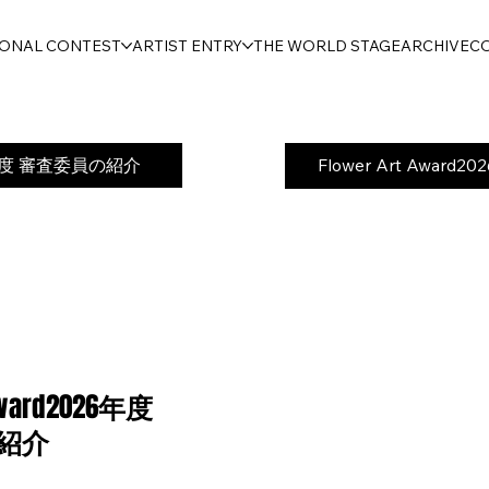
IONAL CONTEST
ARTIST ENTRY
THE WORLD STAGE
ARCHIVE
C
26年度 ​審査委員の紹介
Flower Art Awar
Award2026
年度
の紹介