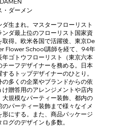
 DAMEN
ス・ダーメン
ンダ生まれ。マスターフローリスト
ランダ最上位のフローリスト国家資
を取得。欧米各国で活躍後、東京De
er Flower School講師を経て、94年
長年ゴトウフローリスト（東京六本
のチーフデザイナーを務める。日本
躍するトップデザイナーのひとり。
外の多くの企業やブランドからの依
うけ贈答用のアレンジメントや店内
、大規模なパーティー装飾、都内の
館のパーティー装飾まで様々なイメ
を形にする。また、商品パッケージ
タログのデザインも多数。