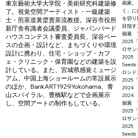
編
東京藝術大学大学院・美術研究科建築修
画家。
く」に
了。視覚空間アーティスト・一級建築
を切り
さ
士・煎茶道黄檗賣茶流教授。深谷市役所
目指す
わ
新庁舎有識者会議委員、ジャパンバード
個展 
ハウスコンテスト審査委員長、深谷ベー
2025「
スの企画・設計など、まちづくりや環境
ロサン
設計に携わり、住宅・ショップ・カフ
2025
テ
ェ・クリニック・保育園などの建築を設
Seeds 
行
計している。また、宮城県感覚ミュージ
ロンド
アム、中国上海ショールームの常設展示
2025
のほか、BankART1929Yokohama、青
2024
山スパイラル、豊橋駅などで企画展示
2024
し、空間アートの制作もしている。
個展 
2025「
ロサン
2025
Seeds 