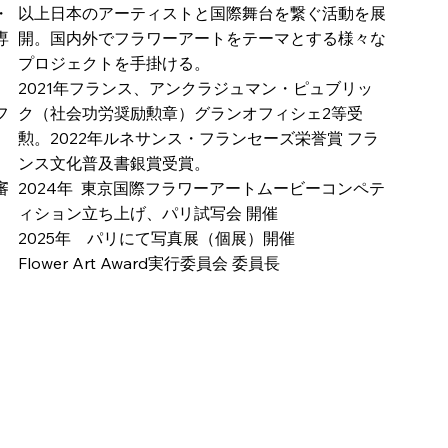
・
以上日本のアーティストと国際舞台を繋ぐ活動を展
専
開。国内外でフラワーアートをテーマとする様々な
ク
プロジェクトを手掛ける。
2021年フランス、アンクラジュマン・ピュブリッ
フ
ク（社会功労奨励勲章）グランオフィシェ2等受
勲。2022年ルネサンス・フランセーズ栄誉賞 フラ
ンス文化普及書銀賞受賞。
審
2024年 東京国際フラワーアートムービーコンペテ
ィション立ち上げ、パリ試写会 開催
2025年 パリにて写真展（個展）開催
Flower Art Award実行委員会 委員長