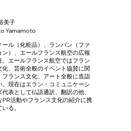
裕美子
ko Yamamoto
オール（化粧品）、ランバン（ファ
ョン）、エールフランス航空の広報
任。エールフランス航空ではフラン
文化、芸術全般のイベント協賛に関
。フランス文化、アート全般に造詣
い。現在はエラン・コミュニケーシ
ズ代表として仏語通訳、翻訳の他、
なPR活動やフランス文化の紹介に携
ている。