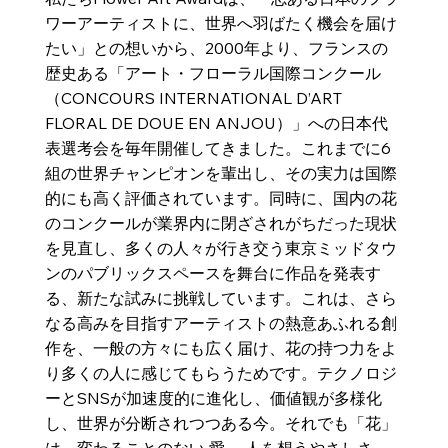
ワーアーティストに、世界へ羽ばたく機会を届け
たい」との想いから、2000年より、フランスの
歴史ある「アート・フローラル国際コンクール
（CONCOURS INTERNATIONAL D’ART
FLORAL DE DOUE EN ANJOU）」への日本代
表選考会を毎年開催してきました。これまでに6
組の世界チャンピオンを輩出し、その実力は国際
的にも高く評価されています。同時に、国内の花
のコンクールが業界内に閉ざされがちだった現状
を見直し、多くの人々が行き交う東京ミッドタウ
ンのパブリックスペースを舞台に作品を発表す
る、新たな試みに挑戦しています。これは、さら
なる高みを目指すアーティストの熱意あふれる創
作を、一般の方々にも広く届け、花の持つ力をよ
り多くの人に感じてもらうためです。テクノロジ
ーとSNSが加速度的に進化し、価値観が多様化
し、世界が分断されつつある今。それでも「花」